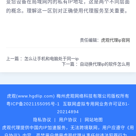
变您设备在局域网内的私有IP地址，这是两个不同层面
的概念。理解这一区别对正确使用代理服务至关重要。
责任编辑：
虎观代理ip官网
上一篇 ：
怎么让手机和电脑处于同一ip
下一篇 ：
自动换代理ip的软件怎么用
虎观(www.hgdlip.com) 梅州虎观网络科技有限公司版权所有
粤ICP备2021155095号-1
互联网虚拟专用网业务许可证B1-
20214894
隐私协议
|
用户协议
|
网站地图
虎观代理提供中国内IP加速服务，无法跨境联网，用户应遵守《用
户协议》内容，严禁用户使用虎观代理从事任何违法犯罪行为。