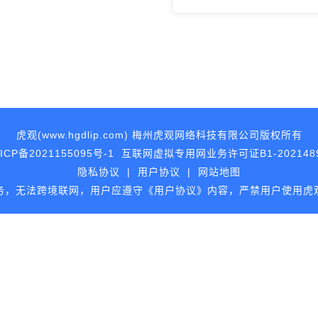
虎观(www.hgdlip.com) 梅州虎观网络科技有限公司版权所有
ICP备2021155095号-1
互联网虚拟专用网业务许可证B1-202148
隐私协议
|
用户协议
|
网站地图
服务，无法跨境联网，用户应遵守《用户协议》内容，严禁用户使用虎