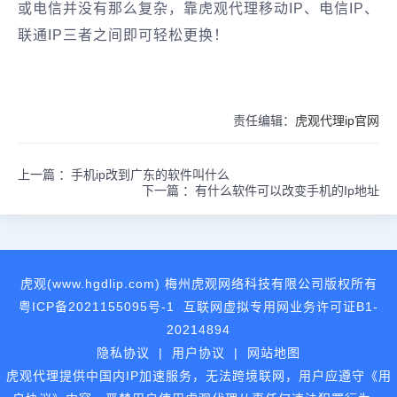
或电信并没有那么复杂，靠虎观代理移动IP、电信IP、
联通IP三者之间即可轻松更换！
责任编辑：
虎观代理ip官网
上一篇 ：
手机ip改到广东的软件叫什么
下一篇 ：
有什么软件可以改变手机的Ip地址
虎观(www.hgdlip.com) 梅州虎观网络科技有限公司版权所有
粤ICP备2021155095号-1
互联网虚拟专用网业务许可证B1-
20214894
隐私协议
|
用户协议
|
网站地图
虎观代理提供中国内IP加速服务，无法跨境联网，用户应遵守《用