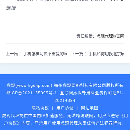
连接
责任编辑：
虎观代理ip官网
上一篇 ：
手机怎样切换不重复的ip
下一篇 ：
手机如何切换北京ip
虎观(www.hgdlip.com) 梅州虎观网络科技有限公司版权所有
粤ICP备2021155095号-1
互联网虚拟专用网业务许可证B1-
20214894
隐私协议
|
用户协议
|
网站地图
虎观代理提供中国内IP加速服务，无法跨境联网，用户应遵守《用
户协议》内容，严禁用户使用虎观代理从事任何违法犯罪行为。