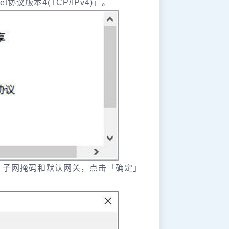
协议版本4(TCP/IPv4)」。
P、子网掩码和默认网关，点击「确定」