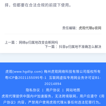
择，但都要在合法合规的前提下使用。
责任编辑：
虎观代理ip官网
上一篇 ：
网络ip归属地改变会断网吗
下一篇 ：
抖音ip归属地不准确怎么解决
虎观(www.hgdlip.com) 梅州虎观网络科技有限公司版权所有
粤ICP备2021155095号-1
互联网虚拟专用网业务许可证B1-
20214894
隐私协议
|
用户协议
|
网站地图
虎观代理提供中国内IP加速服务，无法跨境联网，用户应遵守《用
户协议》内容，严禁用户使用虎观代理从事任何违法犯罪行为。